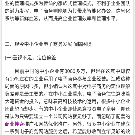
业
的管理模式多为
传统的家族式
管理模式
，
不利于企业团队
的潜力发挥
，
电子商务则能够为其带来智能化办公、信息化
系统等新鲜血液
，
从而
提高企业管理效率和管理水平
。
二、现今
中小企业
电子商务发展面临困境
(
一)重视不足
，
定位偏差
目前中国的
中小企业
有3000多万
，
但是在这其中却仅
有
15
%
左右
的企业运用了电子商务参与企业经营。造成这种
局面的原因很多
，
但
小编
认为
这其中
对电子商务的定位理解
偏差却是最主要的。在
中小企业
看来
，
电子商务往往
意味
着
大笔资金的投入
，
意味着高科技技术的运用
，
很多
中小企业
因此望而却步。有的
中小企业
即使愿意投资电子商务
，
却还
是认为只需要建立一个公司网站就足够了
，而忽略了配套的
商业搜索
推广和网站优化推广
。另外
，
很多
中小企业
在建立
一系列电子商务网站服务之后
，
希望能够收到立竿见影的效