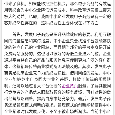
带来了良机。如果能够把握住机会
，
那么电子商务的有效运
用势必会为
中小企业
降低运营成本、科学改革运营模式带来
极大的助益。也即
，
我国
中小企业
发展电子商务是有一定的
客观必然性存在的
，
这种必要性主要体现在以下方面:
首先
，
发展电子商务是提升品牌效应的必要。利用互联
网的海量信息和
高传播度，中小企业只要找准平台就
能够
快
速的建立自己的企业网站，而且相当部分的平台本身是开放
免费网站
服务的，这也可以很好的降低企业准入门槛。企业
通过平台
将
自己
的产品与服务
信息
宣传
到
更为广泛的客户群
体
，
这些都是传统商业模式所无法触及的。其次
，
发展电子
商务是提高企业竞争力的必要
途径，
借用网络的发达
，中小
企业
能够缩小自身同大企业的差距
，
打破了传统的规模限
制
，
还可以通过
各大平台便捷的
企业黄页
服务，
了解其他同
行竞争者的产品信息
跟获取
顾客的服务反馈
，再针对性的做
出经营
战略调整
，
提高
自身
市场竞争力。最后
，
发展电子商
务还是管理模式创新的要求。管理模式的创新能够使得
中小
企业
紧跟时代发展步伐
，
不至于被市场所淘汰。
当前中小企