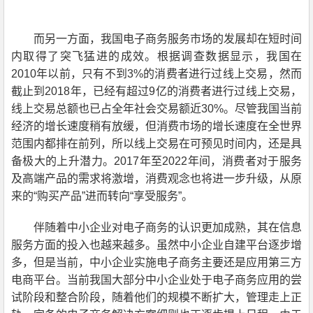
而另一方面，我国电子商务服务市场的发展却在短时间
内取得了突飞猛进的成效。
根据调查数据显示，我国在
2010年以前，只有不到3%的消费者
进行过
线上交易，然而
截止到
2018
年，
已经有超过
9
亿的消费者进行过线上交易
，
线上交易总额
也
已占
全年社会
交易
额近
30
%
。尽管我国当前
经济的增长速度稍有放缓，但消费市场的增长速度在全世界
范围内都排在前列，所以线上交易
在可预见时间内，
还是
具
备极大的
上升
潜力
。201
7
年至202
2
年间，消费者对于服务
及高端产品的需求将激增，消费观念也将
进一步升级，
从原
来的“购买产品”进而转向“享受服务”。
伴
随着
中小企业
对电子商务的认识更加成熟，
其
在信息
服务方面的投入也越来越多。虽然
中小企业
自建平台逐步增
多，但是
当前，中小企业
实施电子商务主要还是应用第三方
电商
平台。当前我国大部分
中小企业
处于电子商务应用的尝
试阶段和整合阶段，随着他们的规模不断扩大，管理走上正