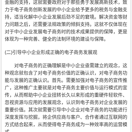
金融的支持
，
这就需要政府对于那些勇于发展高新技术
，
致
力于电子商务创新发展的
中小企业
给予更多的税务与金融支
持
，
适当化解
中小企业
发展后劲不足的窘境。解决资金等财
力问题之后
，
还需要法规政策的倾斜支持。这就不仅体现在
对于
中小企业
发展电子商务时的技术成果提供的保障
，
更是
体现为一种完善、健全的法制环境的建设与保障。
(
二)引导
中小企业
形成正确的电子商务发展观
对电子商务的正确理解是
中小企业
亟需建立的观念
，
这
种观念就包含了对电子商务价值的正确认识
，
对电子商务功
能与发展的正确认识。首先。需要加强对电子商务的宣传推
广
，
这种推广主要就是对电子商务主要价值与运行模式的宣
传
，
从而帮助
中小企业
扭转长久以来形成的重硬件轻软件、
忽视资源与应用的发展观念
，
认识到电子商务对企业发展的
重要价值。其次就需要引导
中小企业
对电子商务的功能进行
深度发挥与挖掘
，
将企供应商与客户、合作者通过互联网的
方式结合起来
，
从而使得电子商务成为一种效率高的运营模
式。