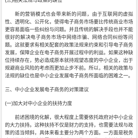
(
三)相关法规与政策的缺位
新的营销模式也会带来新的问题
，
由于互联网的虚拟
性、透明化、公开化
，
使得电子商务市场要比传统商业市场
更容易面临一些纠纷与问题。并且传统的解决手段也并不能
很好的解决电子商务市场中网络诈骗
、
网络合同纠纷
等
问
题。这就要求
有
相关配套
的
政策法规
来约束和引导
电子商务
发展
，保障企业在电子商务开展过程中的利益
。如果这种缺
位持续存在
，
势必造成原本就持观望态度的
中小企业，
出于
规避商业风险的考虑而更加止步不前。所以
，
相关的政策与
法规的缺位也是
中小企业
发展电子商务所面临的困难之一。
三、
中小企业
发展电子商务的对策建议
(
一)加大对
中小企业
的扶持力度
前述困境的化解
，
很大程度上需要依托政府对
中小企业
的大力扶持。这种扶持不仅是财力的支持
，
也需要法规与政
策的适当倾斜
，
具体来看主要分为两个方面。一方面是税务