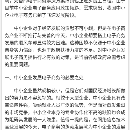
轨，完备的电子商务解决方案
细则也正
逐步提上日程。由于
目前
中小企业
电子商务应用政策倾斜、需求突出，我国
中小
企业
电子商务已到了飞速发展阶段。
中小企业
对于经济发展的贡献不可小觑
，
但是在电子商
务
产业
不断推行与完善的今天
，中小企业
想要
搭上
电子商务
发展
的
顺风车却显得较为困难。这种困境不仅
源于中小企业
自身
实力
偏弱，
也
源于
政府扶持
力度的
不足。对
中小企业
发
展电子商务提供
行之有效
的对策
，
是
当前各级政府
急需考虑
的重要问题。
一、
中小企业
发展电子商务的必要之处
中小企业
虽然规模较小
，
但是它们对国民经济增长所做
出的努力是不容忽视的。相较于大型企业
，中小企业
具有改
革适应性强
，
吸纳就业人员广泛的优势
，
但是面对愈发激烈
的市场竞争
，中小企业
本身的专业协作化不高的缺陷也会成
为阻碍其发展的一大隐患。值得一提的是
，
在网络信息技术
高速发展的今天
，
电子商务的蓬勃发展就为
中小企业
的发展