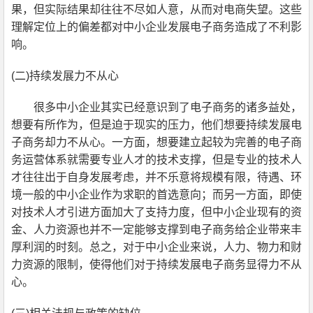
果
，
但实际结果却往往不尽如人意
，
从而对电商失望。这些
理解定位上的偏差都对
中小企业
发展电子商务造成了不利影
响。
(
二)持续发展力不从心
很多
中小企业
其实已经意识到了电子商务的诸多益处
，
想要有所作为
，
但是迫于现实的压力
，
他们想要持续发展电
子商务却力不从心。一方面
，
想要建立起较为
完善的
电子商
务运营体系就需要专业人才的技术支撑
，
但是专业的技术人
才
往往
出于自身发展考虑
，
并不乐意将规模有限
，
待遇、环
境一般的
中小企业
作为求职的首选意向
；而
另一方面
，
即使
对技术人才引进方面加大了支持力度
，
但
中小企业
现有的资
金、人力资源也并不一定能够支撑到电子商务
给企业
带来丰
厚利润的时刻。总之
，
对于
中小企业
来说
，
人力、物力和财
力资源的限制
，
使得他们对于持续发展电子商务显得力不从
心。