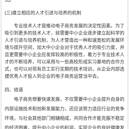
(
三)建立相应的人才引进与培养的机制
专业技术人才是推动电子商务发展的决定性因素。为了
吸引到更多的技术人才
，
就需要
中小企业
逐步建立起科学的
人才引进与培养机制
，
为人才营造出一种和谐宽松的发展环
境与提升空间
，
加大
中小企业
对于优秀人才的吸引力度
，
并
且更需要
中小企业
应发挥较高的积极性
，
着力于专业技术人
才的不断培养
，
可以采用与一些高校形成实习基地的合作方
式
，
也可以对现有员工实行定期的技术培训
，
从企业内部选
拔优秀人才投入到企业的电子商务运营当中去。
四、结语
电子商务想要快速发展，不仅需要中小企业提升自身的
内部设施技术和创新发展能力，还应该努力适应行业的竞争
环境，与社会其他部门相辅相成，共同合作才能克服不稳定
的经济困难，提升中小企业的利润，实现企业的良好健康发