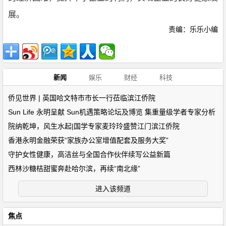
展。
责编：乐乐小编
新闻
娱乐
财经
科技
侨见世界 | 英国哈文特市市长一行莅临滨江侨院
Sun Life 永明呈献 Sun机遇策略论坛及博览 集重量级学者专家分析
院纳乾坤，风生水起|国学专家麦玲玲盛赞江门滨江侨院
香港永明金融荣获“家族办公室增值配套及服务大奖”
守护女性健康，高洁丝与全国合作伙伴续写公益新篇
西林沙糖桔甜蜜奔赴哈尔滨，再续“南北缘”
进入该频道
焦点