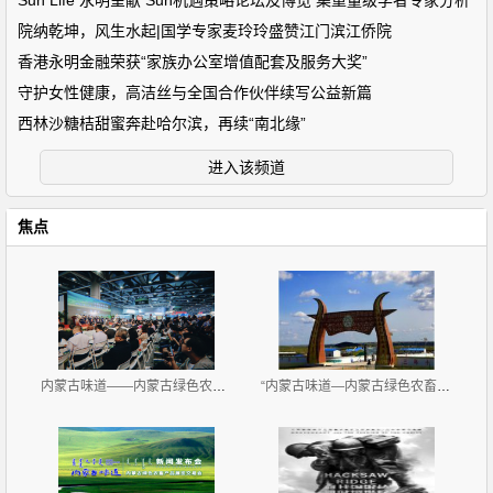
Sun Life 永明呈献 Sun机遇策略论坛及博览 集重量级学者专家分析
院纳乾坤，风生水起|国学专家麦玲玲盛赞江门滨江侨院
香港永明金融荣获“家族办公室增值配套及服务大奖”
守护女性健康，高洁丝与全国合作伙伴续写公益新篇
西林沙糖桔甜蜜奔赴哈尔滨，再续“南北缘”
进入该频道
焦点
内蒙古味道——内蒙古绿色农畜产品展览交易会 广州开
“内蒙古味道—内蒙古绿色农畜产品览交易会”11月2-4