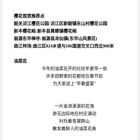
樱花观赏推荐点
韶关浈江樱花公园:浈江区新韶镇东山村樱花公园
新丰樱花峪:新丰县黄磜镇樱花峪
翁源东华禅寺:翁源县龙仙镇(东华山风景区)
曲江林场:曲江区024乡道与106国道交叉口西北900米
油菜花
今年的油菜花开的比往年更早一些
许多田野里的花都抢在春节前
为大家送上“早春盛宴”
一片金浪滚滚的花海
渺无边际地在村庄涌动
衬托着青黛群山
散发着醉人的油菜花香