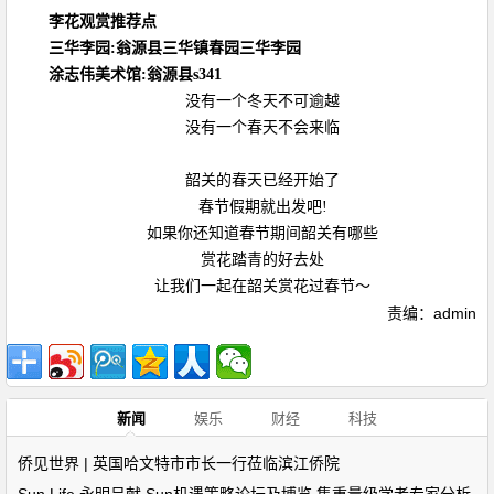
李花观赏推荐点
三华李园:翁源县三华镇春园三华李园
涂志伟美术馆:翁源县s341
没有一个冬天不可逾越
没有一个春天不会来临
韶关的春天已经开始了
春节假期就出发吧!
如果你还知道春节期间韶关有哪些
赏花踏青的好去处
让我们一起在韶关赏花过春节～
责编：admin
新闻
娱乐
财经
科技
侨见世界 | 英国哈文特市市长一行莅临滨江侨院