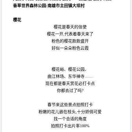
香草世界森林公园:南雄市主田镇大坝村
樱花
樱花是春天的信使
樱花一开,代表着春天来了
粉色的樱花款款盛开
好似一朵朵粉色云霞
樱花峪、樱花公园、
曲江林场、东华禅寺……
现在都是春天赏花必打卡点
你都去过了吗?
春节来这些景点拍照打卡
粉嫩的花儿嵌在枝头,十分娇俏可爱
找一个合适的角度
拍照打卡出片率100%