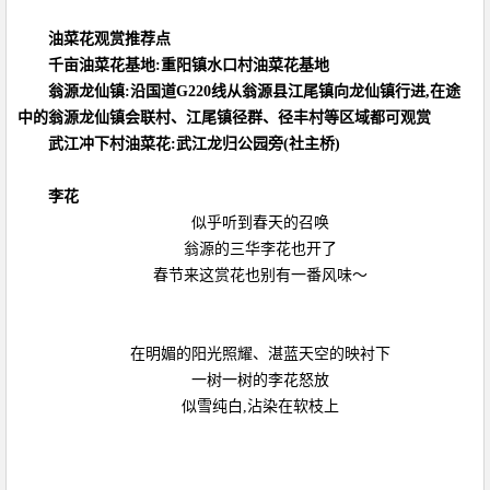
油菜花观赏推荐点
千亩油菜花基地:重阳镇水口村油菜花基地
翁源龙仙镇:沿国道G220线从翁源县江尾镇向龙仙镇行进,在途
中的翁源龙仙镇会联村、江尾镇径群、径丰村等区域都可观赏
武江冲下村油菜花:武江龙归公园旁(社主桥)
李花
似乎听到春天的召唤
翁源的三华李花也开了
春节来这赏花也别有一番风味～
在明媚的阳光照耀、湛蓝天空的映衬下
一树一树的李花怒放
似雪纯白,沾染在软枝上