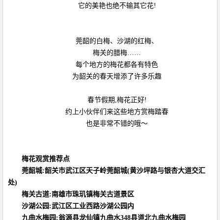
它的美艳也绝不输其它花!
莞韶的白梅、沙湖的红梅、
梅关的腊梅……
每个地方的梅花都各有特色
为韶关的春天增添了许多乐趣
春节假期,梅花正好!
约上小伙伴们来这些地方赏梅踏春
也是非常不错的哦～
梅花观赏推荐点
莞韶城:韶关市武江区天子岭莞韶城(黄沙坪路与银杏大道交汇
处)
梅关古道:南雄市珠玑镇梅关古道景区
沙湖公园:武江区工业西路沙湖公园内
九曲水梅园:翁源县龙仙镇九曲水348县道北九曲水梅园