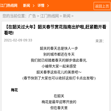
江门热线网
新闻
详情
返回上页
您的当前位置：
广告
>
江门热线网
>
新闻
>
【在韶关过大年】韶关春节赏花指南出炉啦,赶紧戳开看
看吧!
2021-02-09 09:33
来源：
韶关的春天总是快人一步
别的城市都还在冬天
我们就已经踏着春天的脚步值此春光,
小编带大家一起来感受
韶关春季这些花儿的美景吧～
(
春节快到了大家也可以收好这些打卡点出发哦!)
梅花
在韶关
梅花是最早迎寒开放的
但在春天里