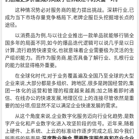
这种情况势必对服务商的能力提出挑战。深耕行业,已
成为当下市场存量竞争格局下,老牌企服巨头挖掘增长点的
途径。
以消费品为例,与以往企业推出一款单品就能够行销全
国多年的局面不同,如今的爆品迭代逻辑可以说几乎是以日
计算,流行趋势快速变化,也就意味着企业需要极为灵活的生
产组织能力。而作为服务商,能否具备了解行业、扎根行业
的能力就显得格外重要。
在全球化时代,对于业务覆盖遍及全国乃至全球的大型
企业来说,大部分都是多组织、跨地区,很多是跨国经营的,集
团一体化的运营和管理的程度越来越高;加之随着即时通
信、在线办公的快速发展,地理区位上的连接尽管依然是重
要的加分项,但显然不足以满足企业快速发展的需求。
从这个角度来说,企业数字化服务迈向行业化趋势,是数
字产业化和产业数字化进入攻坚阶段的信号。近年来,随着
上硬件、上系统、上云的标准动作逐步完成之后,如今我们
所面临的局面是:
深度数业融合,需要数字服务商和产业企业