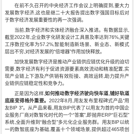
在前不久召开的中央经济工作会议上明确提到,要大力
发展数字经济,这也是继二十大报告提出数字强国目标后对
于数字经济发展重要性的再一次强调。
当前,数字经济和实体经济融合深入推进。有数据显示,
截至2022年,企业数字化研发设计工具普及率达到76%,关键
工序数控化率为57.2%,智能制造新场景、新业态、新模式
层出不穷,对经济发展的“倍增器”作用加快释放。
加快发展数字经济是推动产业链供应链优化升级的迫切
需要,数字经济有利于促进资源要素高效流动和精准配置,实
现产业链上下游及产供销有效衔接、高效运转,助力提升产
业链供应链稳定性和竞争力。
正是因为这样,
如何推动数字经济驶向快车道,铺好轨道
底座变得格外重要。
2022年8月,用友发布里程碑式产品“用
友BIP 3”。从产品来看,用友BIP代表了以用友为首的中国企
业服务厂商对数智化时代的一个“答案”,即抛弃ERP“巨石型”
系统,全面升维到“融合型”多元化企业服务群。用友BIP以统
一的数智底座为基础,覆盖十个领域场景,提供超过465项创