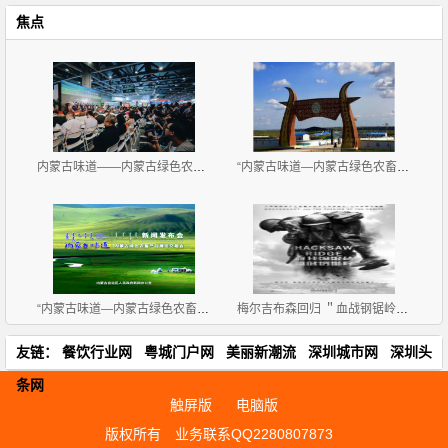
焦点
内蒙古味道——内蒙古绿色农畜产品展览交易会 广州开
“内蒙古味道—内蒙古绿色农畜产品览交易会”11月2-4
“内蒙古味道—内蒙古绿色农畜产品 展览交易会”新闻
梅尔吉布森回归 ＂血战钢锯岭＂获赞＂最好看战争片＂
友链：
餐饮行业网
粤城门户网
美丽新潮流
深圳城市网
深圳头
条网
触屏版
电脑版
版权所有
业务联系QQ2280807873