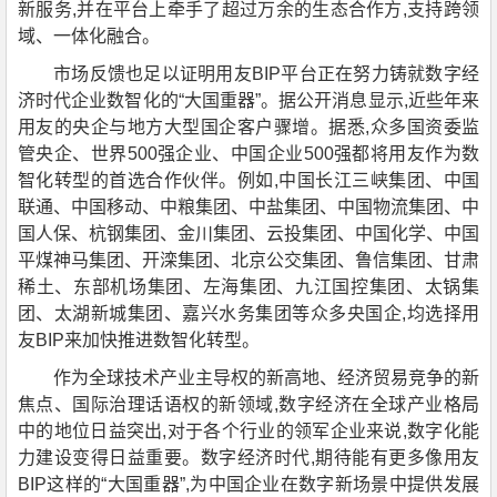
新服务,并在平台上牵手了超过万余的生态合作方,支持跨领
域、一体化融合。
市场反馈也足以证明用友BIP平台正在努力铸就数字经
济时代企业数智化的“大国重器”。据公开消息显示,近些年来
用友的央企与地方大型国企客户骤增。据悉,众多国资委监
管央企、世界500强企业、中国企业500强都将用友作为数
智化转型的首选合作伙伴。例如,中国长江三峡集团、中国
联通、中国移动、中粮集团、中盐集团、中国物流集团、中
国人保、杭钢集团、金川集团、云投集团、中国化学、中国
平煤神马集团、开滦集团、北京公交集团、鲁信集团、甘肃
稀土、东部机场集团、左海集团、九江国控集团、太锅集
团、太湖新城集团、嘉兴水务集团等众多央国企,均选择用
友BIP来加快推进数智化转型。
作为全球技术产业主导权的新高地、经济贸易竞争的新
焦点、国际治理话语权的新领域,数字经济在全球产业格局
中的地位日益突出,对于各个行业的领军企业来说,数字化能
力建设变得日益重要。数字经济时代,期待能有更多像用友
BIP这样的“大国重器”,为中国企业在数字新场景中提供发展