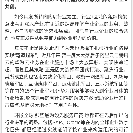
共创。
如今用友所转向的以行业为主、行业+区域的组织构架,
意味着更深入产业,在更近的距离理解产业企业的业务、战
略、客户等特殊的需求和痛点。同时,与行业企业的联合共
创,也真正发挥从数字能力到数业能力的价值。
其实不止是用友,此前华为云也选择了扎根行业的路径
实现“弯道超车”。近几年来,曾一度大大落后于阿里云与腾讯
云的华为云业务在企业服务市场上大放异彩、实现快速赶
超。而复盘其策略,正是因为选择军团式打法、聚焦行业。
其所成立的包括电力数字化军团、政务一网通军团、机场与
轨道军团、互动媒体军团、运动健康军团、显示新核军团等
等在内的15个行业军团,让华为服务能够深入到企业具体的
行业场景,形成完善的有针对性的解决方案,帮助企业精准打
击痛点,从而极大地提升了用户粘性。
环顾全球,那些最为领先服务厂商,也都正在先后作出向
行业进军的调整。包括SAP、Oracle等在内的全球企业数字
化巨头,都已经通过实践证明了按产业来构建组织的可行