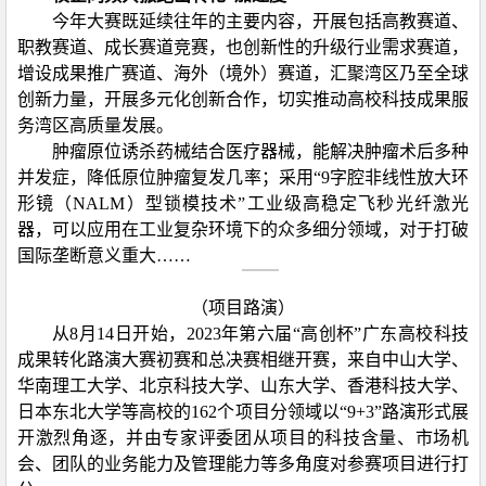
今年大赛既延续往年的主要内容，开展包括高教赛道、
职教赛道、成长赛道竞赛，也创新性的升级行业需求赛道，
增设成果推广赛道、海外（境外）赛道，汇聚湾区乃至全球
创新力量，开展多元化创新合作，切实推动高校科技成果服
务湾区高质量发展。
肿瘤原位诱杀药械结合医疗器械，能解决肿瘤术后多种
并发症，降低原位肿瘤复发几率；采用“
9
字腔非线性放大环
形镜（
NALM
）型锁模技术”工业级高稳定飞秒光纤激光
器，可以应用在工业复杂环境下的众多细分领域，对于打破
国际垄断意义重大……
（项目路演）
从
8
月
14
日开始，
2023
年第六届“高创杯”广东高校科技
成果转化路演大赛初赛和总决赛相继开赛，来自中山大学、
华南理工大学、北京科技大学、山东大学、香港科技大学、
日本东北大学等高校的
162
个项目分领域以“
9+3
”路演形式展
开激烈角逐，并由专家评委团从项目的科技含量、市场机
会、团队的业务能力及管理能力等多角度对参赛项目进行打