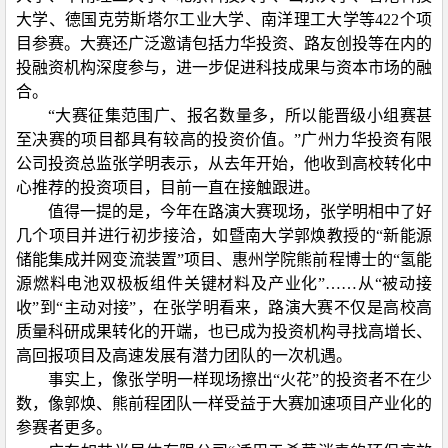
大学、德国克劳斯塔尔工业大学、南洋理工大学等
422
个项
目参赛。大赛还广泛邀请包括力华投资、路友创投等在内的
投融资机构深度参与，进一步促进科技成果与资本市场的融
合。
“大赛征集范围广、报名数量多，所以能晋级小组赛甚
至决赛的项目都具有较高的投资价值。”广州力华投资有限
公司投资总监张学明表示，从去年开始，他收到高校转化中
心推荐的投资项目，目前一直在接触跟进。
值得一提的是，今年在路演大赛现场，张学明相中了好
几个项目并进行初步接洽，如暨南大学郭焕教授的“新能源
储能集成并网变流装置”项目、惠州学院熊前程博士的“氢能
源燃料电池双极板组件关键材料及产业化”……从“被动接
收”到“主动对接”，在张学明看来，路演大赛不仅是高校高
质量科研成果转化的开端，也已成为投资机构寻找高增长、
高回报项目及高速发展有潜力团队的一次机遇。
事实上，像张学明一样现场擦出“火花”的投资者不在少
数，像郭焕、熊前程团队一样受益于大赛加速项目产业化的
参赛者更多。