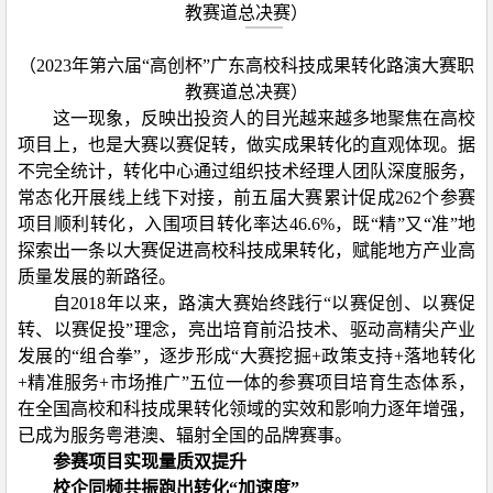
教赛道总决赛）
（
2023
年第六届“高创杯”广东高校科技成果转化路演大赛职
教赛道总决赛）
这一现象，反映出投资人的目光越来越多地聚焦在高校
项目上，也是大赛以赛促转，做实成果转化的直观体现。据
不完全统计，转化中心通过组织技术经理人团队深度服务，
常态化开展线上线下对接，前五届大赛累计促成
262
个参赛
项目顺利转化，入围项目转化率达
46.6%
，既“精”又“准”地
探索出一条以大赛促进高校科技成果转化，赋能地方产业高
质量发展的新路径。
自
2018
年以来，路演大赛始终践行“以赛促创、以赛促
转、以赛促投”理念，亮出培育前沿技术、驱动高精尖产业
发展的“组合拳”，逐步形成“大赛挖掘
+
政策支持
+
落地转化
+
精准服务
+
市场推广”五位一体的参赛项目培育生态体系，
在全国高校和科技成果转化领域的实效和影响力逐年增强，
已成为服务粤港澳、辐射全国的品牌赛事。
参赛项目实现量质双提升
校企同频共振跑出转化“加速度”