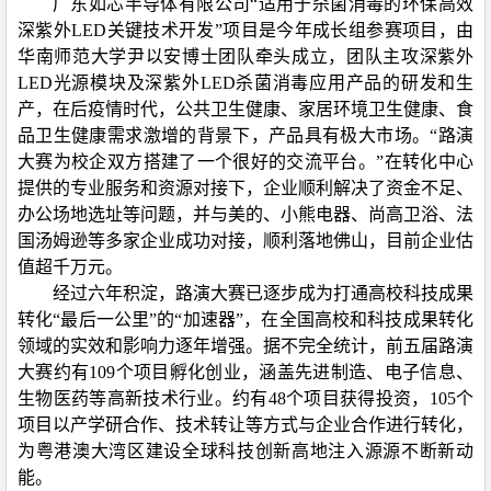
广东如芯半导体有限公司“适用于杀菌消毒的环保高效
深紫外
LED
关键技术开发”项目是今年成长组参赛项目，由
华南师范大学尹以安博士团队牵头成立，团队主攻深紫外
LED
光源模块及深紫外
LED
杀菌消毒应用产品的研发和生
产，在后疫情时代，公共卫生健康、家居环境卫生健康、食
品卫生健康需求激增的背景下，产品具有极大市场。“路演
大赛为校企双方搭建了一个很好的交流平台。”在转化中心
提供的专业服务和资源对接下，企业顺利解决了资金不足、
办公场地选址等问题，并与美的、小熊电器、尚高卫浴、法
国汤姆逊等多家企业成功对接，顺利落地佛山，目前企业估
值超千万元。
经过六年积淀，路演大赛已逐步成为打通高校科技成果
转化“最后一公里”的“加速器”，在全国高校和科技成果转化
领域的实效和影响力逐年增强。据不完全统计，前五届路演
大赛约有
109
个项目孵化创业，涵盖先进制造、电子信息、
生物医药等高新技术行业。约有
48
个项目获得投资，
105
个
项目以产学研合作、技术转让等方式与企业合作进行转化，
为粤港澳大湾区建设全球科技创新高地注入源源不断新动
能。