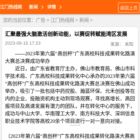
江门热线网
新闻
详情
返回上页
您的当前位置：
广告
>
江门热线网
>
新闻
>
汇聚最强大脑激活创新动能，以赛促转赋能湾区发展
2023-09-15 17:23
来源： 未知
——
2023
年第六届“高创杯”广东高校科技成果转化路演
大赛总决赛成功举办
近日，由广东省教育厅主办，佛山市教育局、佛山市科
学技术局、广东高校科技成果转化中心承办的
2023
年第六届
“高创杯”广东高校科技成果转化路演大赛总决赛在佛山成功
举办，吸引了一批包括中药控股、瀚蓝环保、元禾创投等在
内的企业、投融资机构主动到现场观赛，寻找高增长、高回
报项目及高速发展有潜力的团队，并在转化中心的服务下，
成功与中山大学、华南理工大学、南方科技大学、深圳信息
职业技术学院等高校
20
余个项目进行一对一意向对接。
（
2023
年第六届“高创杯”广东高校科技成果转化路演大赛高