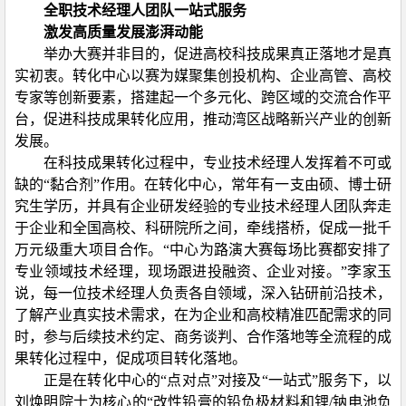
全职技术经理人团队一站式服务
激发高质量发展澎湃动能
举办大赛并非目的，促进高校科技成果真正落地才是真
实初衷。转化中心以赛为媒聚集创投机构、企业高管、高校
专家等创新要素，搭建起一个多元化、跨区域的交流合作平
台，促进科技成果转化应用，推动湾区战略新兴产业的创新
发展。
在科技成果转化过程中，专业技术经理人发挥着不可或
缺的“黏合剂”作用。在转化中心，常年有一支由硕、博士研
究生学历，并具有企业研发经验的专业技术经理人团队奔走
于企业和全国高校、科研院所之间，牵线搭桥，促成一批千
万元级重大项目合作。“中心为路演大赛每场比赛都安排了
专业领域技术经理，现场跟进投融资、企业对接。”李家玉
说，每一位技术经理人负责各自领域，深入钻研前沿技术，
了解产业真实技术需求，在为企业和高校精准匹配需求的同
时，参与后续技术约定、商务谈判、合作落地等全流程的成
果转化过程中，促成项目转化落地。
正是在转化中心的“点对点”对接及“一站式”服务下，以
刘焕明院士为核心的“改性铅膏的铅负极材料和锂
/
钠电池负