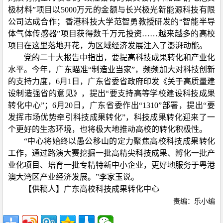
极材料”项目以
5000
万元的金额与长兴极光新能源科技有限
公司达成合作；香港科技大学范智勇教授研发的“智能半导
体气体传感器”项目获得数千万元投资……越来越多的高校
项目在这里落地开花，为区域经济发展注入了澎湃动能。
党的二十大报告中指出，要提高科技成果转化和产业化
水平。今年，广东瞄准“制造业当家”，频频加大对科技创新
的支持力度，
6
月
1
日，广东省委省政府印发《关于高质量建
设制造强省的意见》，提出“要支持高等学校建设科技成果
转化中心”；
6
月
20
日，广东省委作出“
1310
”部署，提出“要
发挥市场优势牵引科技成果转化”，科技成果转化迎来了一
个更好的生态环境，也将极大地推动高校的转化积极性。
“中心将始终以愚公移山的定力聚焦高校科技成果转化
工作，通过路演大赛挖掘一批高精尖科技成果、孵化一批产
业化项目、培育一批专精特新中小企业，更好地服务于粤港
澳大湾区产业经济发展。”李家玉说。
【供稿人】广东高校科技成果转化中心
责编：乐小编