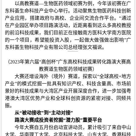
以高教赛道—生物医药领域初赛为例，今年该初赛在广
东科荟生命科技产业中心举行。活动聚焦生物医药科技创新
产业应用，搭建政府与高校、企业间交流合作平台。“通过
在产业园区举办项目路演活动，近距离看到这么多高校教授
的前沿科技成果，我们目前正在接触南方医科大学南方医院
的一个项目，希望能投资入股，一起做大做强做出影响”广
东科荟生物科技产业有限公司总经理张文福说。
（
2023
年第六届“高创杯”广东高校科技成果转化路演大赛高
教赛道生物医药领域初赛）
大赛还增设海外（境外）赛道，探索以“全球高校
+
地方
产业”的模式挖掘一批具有知识产权、科技含量高、市场前
景好的科技成果与大湾区产业开展深度合作，进一步加强粤
港澳大湾区优势产业和全球科创资源的紧密对接、同频共
振。
从“被动接收”到“主动对接”
路演大赛成投资者挖掘“潜力股”重要平台
今年大赛自五月份启动宣讲动员，累计吸引了来自中山
大学、华南理工大学、北京科技大学、山东大学、香港科技