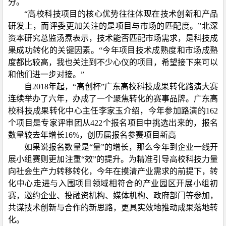
分。
“高校科技项目的核心优势往往体现在技术创新和产品
研发上，而评委更加关注的是项目与市场的匹配度。”北深
资本研究总监汤焘表示，技术能否匹配市场需求，是科技成
果成功转化的关键因素。“今年项目技术成熟度和市场成熟
度都比较高，我也关注到不少心仪的项目，希望接下来可以
和他们进一步对接。”
自
2018
年起，“高创杯”广东高校科技成果转化路演大赛
连续举办了六年，办成了一个聚焦转化的赛事品牌。广东高
校科技成果转化中心主任李家玉介绍，今年参加路演的
162
个项目是专家评审团从
422
个报名项目中挑选出来的，报名
数量较去年增长
16%
，创历届报名参赛项目新高
如果说报名数量是“量”的增长，那么今年到企业一线开
展小组赛则更加注重“效”的提升。为精准引导高校科技力量
向社会生产力转移转化，今年在摸清产业需求的前提下，转
化中心走进与入围项目领域相符合的产业园区开展小组初
赛，邀约企业、投融资机构、媒体机构、政府部门等参加，
共谋技术创新与合作的新思路，更具实效地推动成果落地转
化。