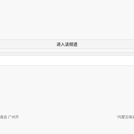
进入该频道
易会 广州开
“内蒙古味