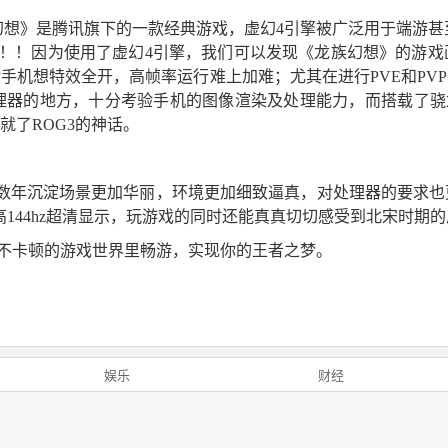
族幻想》是腾讯旗下的一款经典游戏，虚幻4引擎被广泛用于端游
了！！因为使用了虚幻4引擎，我们可以发现《龙族幻想》的游
手机想特效全开，高帧率运行难上加难；尤其在进行PVE和PV
器的地方，十分考验手机的图像渲染及处理能力，而搭载了骁龙8
就了ROG3的神话。
数年沉淀场景更加华丽，环境更加细致逼真，对处理器的要求也
高144hz超清显示，玩游戏的同时还能真真切切感受到北宋时期
你在不卡顿的游戏世界里畅游，实现你的王者之梦。
娱乐
财经