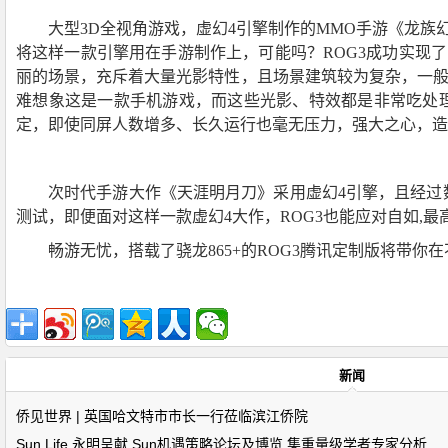
大型3D全视角游戏，虚幻4引擎制作的MMO手游《龙
将这样一款引擎用在手游制作上，可能吗？ROG3成功实现
丽的场景，充斥着大量光影特性，且场景建筑较为复杂，一般
难想象这是一款手机游戏，而这些光影、特效都是非常吃处理
定，即使同屏人数增多、长久运行也毫无压力，强大之心，造
次时代手游大作《天涯明月刀》采用虚幻4引擎，且经过
测试，即便面对这样一款虚幻4大作，ROG3也能应对自如,最
畅游无忧，搭载了骁龙865+的ROG3腾讯定制版将带
新闻
侨见世界 | 英国哈文特市市长一行莅临滨江侨院
Sun Life 永明呈献 Sun机遇策略论坛及博览 集重量级学者专家分析