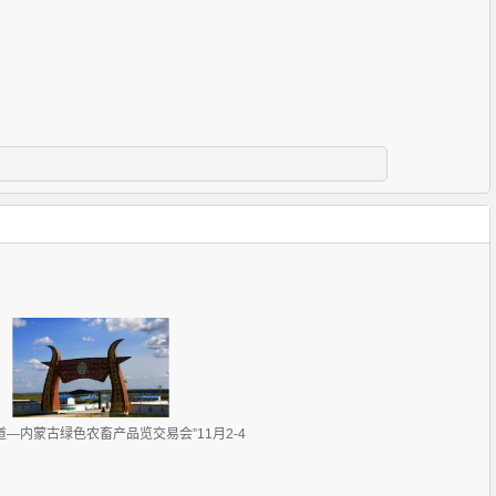
道—内蒙古绿色农畜产品览交易会”11月2-4