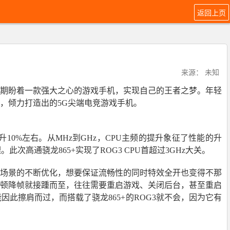
返回上页
来源： 未知
期盼着一款强大之心的游戏手机，实现自己的王者之梦。年轻
展，倾力打造出的5G尖端电竞游戏手机。
升10%左右。从MHz到GHz，CPU主频的提升象征了性能的升
此次高通骁龙865+实现了ROG3 CPU首超过3GHz大关。
场景的不断优化，想要保证流畅性的同时特效全开也变得不那
顿降帧就接踵而至，往往需要重启游戏、关闭后台，甚至重启
擦肩而过，而搭载了骁龙865+的ROG3就不会，因为它有