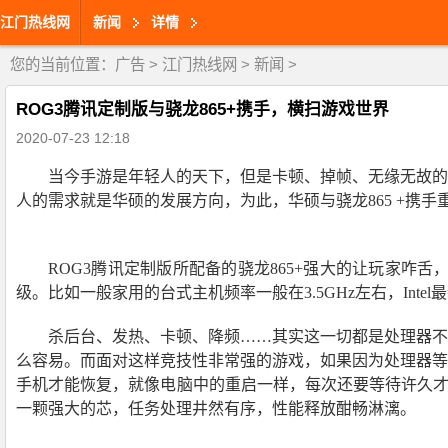
江门热线网
新闻
详情
您的当前位置：
广告
>
江门热线网
>
新闻
>
ROG3腾讯定制版与骁龙865+携手，横扫游戏世界
2020-07-23 12:18
当今手游是年轻人的天下，但是卡顿、掉帧、无缘无故的
人的需求就是华硕的发展方向，为此，华硕与骁龙865 +携
ROG3腾讯定制版所配备的骁龙865+强大的让玩家咋舌
级。比如一般家用的台式主机频率一般在3.5GHz左右，Intel
杀后台、发热、卡顿、降频……其实这一切都是处理器不
么容易。而面对这样竞技性非常强的游戏，如果因为处理器等
手机才能恢复，就像电脑中的重启一样，每次还要等待许久才
一颗强大的芯，任务处理井然有序，性能释放酣畅淋漓。