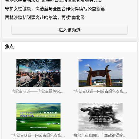
香港永明金融荣获“家族办公室增值配套及服务大奖”
守护女性健康，高洁丝与全国合作伙伴续写公益新篇
西林沙糖桔甜蜜奔赴哈尔滨，再续“南北缘”
进入该频道
焦点
内蒙古味道——内蒙古绿色农畜产品展览交易会 广州开
“内蒙古味道—内蒙古绿色农畜产品览交易会”11月2-4
“内蒙古味道—内蒙古绿色农畜产品 展览交易会”新闻
梅尔吉布森回归 ＂血战钢锯岭＂获赞＂最好看战争片＂