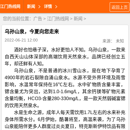
江门热线网
新闻
详情
返回上页
您的当前位置：
广告
>
江门热线网
>
新闻
>
乌孙山泉，今夏向您走来
2022-06-21 12:00
来源： 未知
酒好也怕巷子深，水好更怕人不知。乌孙山泉，一款来
自西天山山体深部的高端饮用天然泉水，品牌已经创立五
年，却还鲜有人知。
乌孙山泉，不是普通的冰川雪山水，是在地下孕育了
4900年的岩石裂隙自涌山泉水。水源不受外界环境及雨雪
影响，水温常年保持在16℃左右。水中矿物质含量丰富，
锶含量尤为突出，达到1.0-1.6mg/L，其余钙镁等矿物元素
含量均衡，HCO3-含量280-330mg/L，是一款天然弱碱富锶
的饮用天然泉水。
水是生命之源，成年人每天需饮用1.7L左右的水来补充
身体所需水分。6月伊始，酷暑将至，高温来袭，为了乌孙
山泉能陪伴更多人群度过炎炎夏日，特克斯新伊特饮品有限